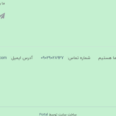
ما ر
شماره تماس:
09029028927
آدرس ایمیل:
com
ساخت سایت توسط
Portal