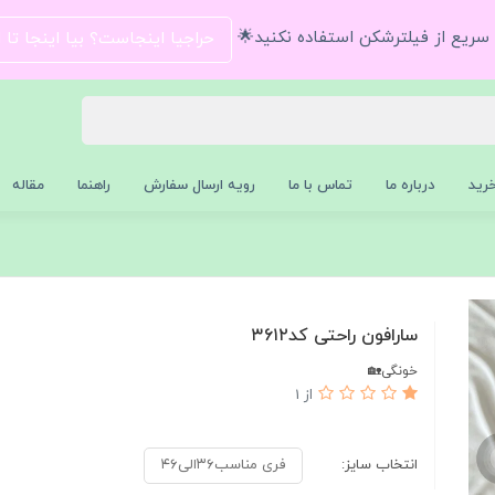
و سریع از فیلترشکن استفاده نکنید🌟
حراجیا اینجاست؟ بیا اینجا تا
رید
درباره ما
تماس با ما
رویه ارسال سفارش
راهنما
مقاله
سارافون راحتی کد۳۶۱۲
خونگی🏡
از 1
انتخاب سایز:
فری مناسب۳۶الی۴۶