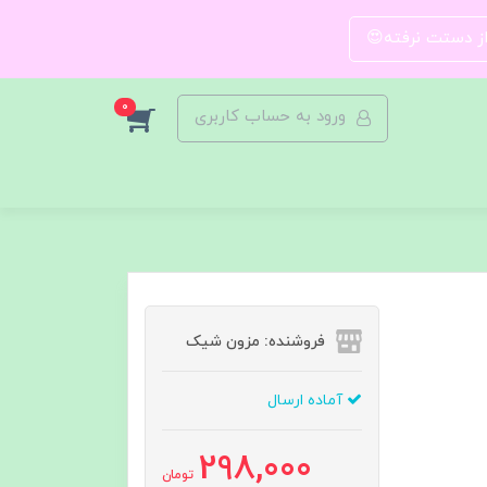
 از دستت نرفته😍
0
ورود به حساب کاربری
فروشنده: مزون شیک
آماده ارسال
298,000
تومان