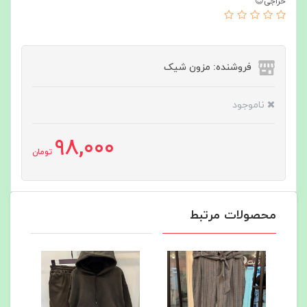
حراجی😍
فروشنده: مزون شیک
ناموجود
98,000
تومان
محصولات مرتبط