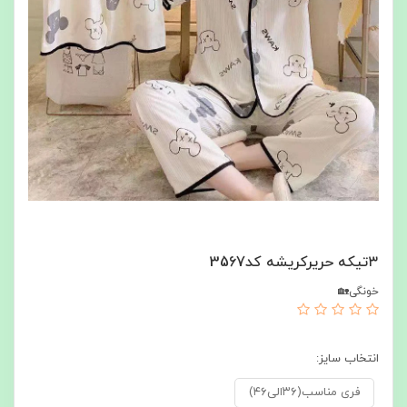
۳تیکه حریرکریشه کد3567
خونگی🏡
انتخاب سایز:
فری مناسب(۳۶الی۴۶)