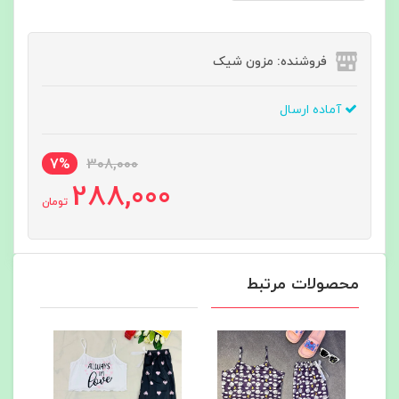
فروشنده: مزون شیک
آماده ارسال
7%
308,000
288,000
تومان
محصولات مرتبط