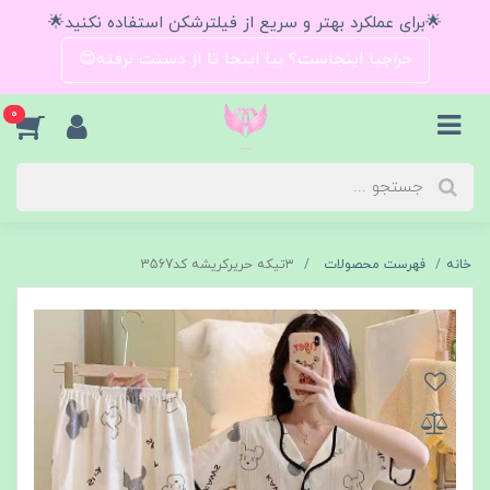
🌟برای عملکرد بهتر و سریع از فیلترشکن استفاده نکنید🌟
حراجیا اینجاست؟ بیا اینجا تا از دستت نرفته😍
0
خانه
فهرست محصولات
۳تیکه حریرکریشه کد3567