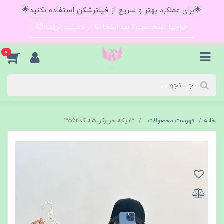
🌟برای عملکرد بهتر و سریع از فیلترشکن استفاده نکنید🌟
حراجیا اینجاست؟ بیا اینجا تا از دستت نرفته😍
0
خانه
فهرست محصولات
۳تیکه حریرکریشه کد3562