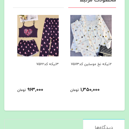
محصولات مرتبط
۲تیکه نخ موسلین کد۷۵۷۳
۳تیکه کد۷۵۶۲
۳تیکه کد۷۵۶۱
963,000
1,350,000
مان
تومان
تومان
دیدگاه‌ها