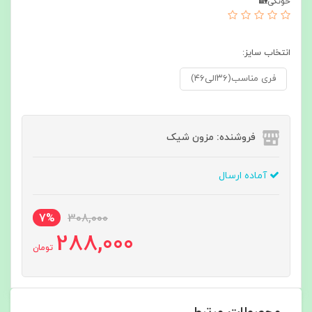
خونگی🏡
انتخاب سایز:
فری مناسب(۳۶الی۴۶)
فروشنده: مزون شیک
آماده ارسال
7%
308,000
288,000
تومان