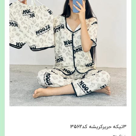
۳تیکه حریرکریشه کد3562