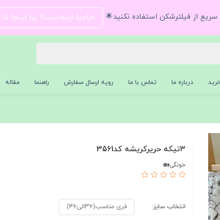
و سریع از فیلترشکن استفاده نکنید🌟
حراجیا اینجاست؟ بیا اینجا تا
رید
درباره ما
تماس با ما
رویه ارسال سفارش
راهنما
مقاله
۳تیکه حریرکریشه کد3561
خونگی🏡
انتخاب سایز:
فری مناسب(۳۶الی۴۶)