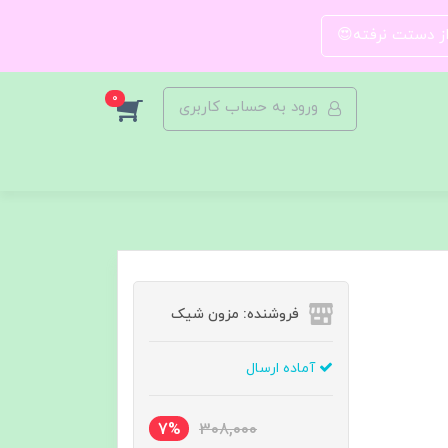
 از دستت نرفته😍
0
ورود به حساب کاربری
فروشنده: مزون شیک
آماده ارسال
7%
308,000