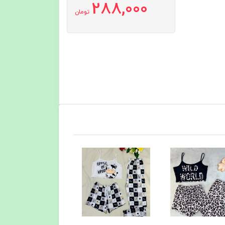
288,000
تومان