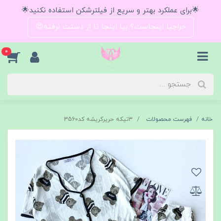
🌟برای عملکرد بهتر و سریع از فیلترشکن استفاده نکنید🌟
حراجیا اینجاست؟ بیا اینجا تا از دستت نرفته😍
0
خانه
فهرست محصولات
۳تیکه حریرکریشه کد3560