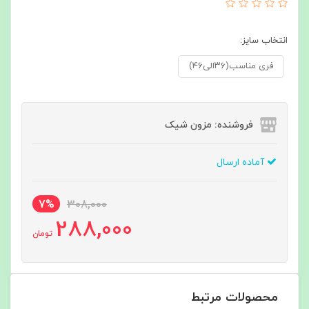
انتخاب سایز:
فری مناسب(۳۶الی۴۶)
فروشنده: مزون شیک
آماده ارسال
7%
308,000
288,000
تومان
محصولات مرتبط