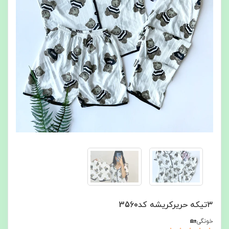
۳تیکه حریرکریشه کد3560
خونگی🏡