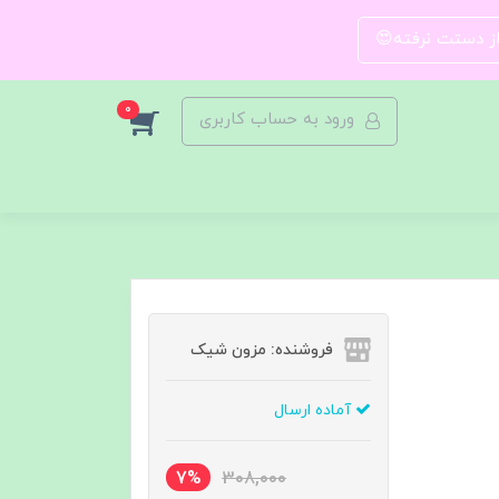
 از دستت نرفته😍
0
ورود به حساب کاربری
فروشنده: مزون شیک
آماده ارسال
7%
308,000