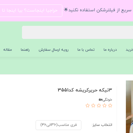
و سریع از فیلترشکن استفاده نکنید🌟
حراجیا اینجاست؟ بیا اینجا تا
رید
درباره ما
تماس با ما
رویه ارسال سفارش
راهنما
مقاله
۳تیکه حریرکریشه کد3551
خونگی🏡
انتخاب سایز:
فری مناسب(۳۶الی۴۶)