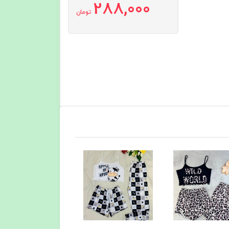
288,000
تومان