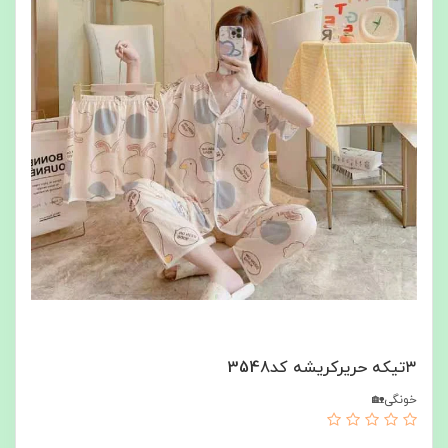
۳تیکه حریرکریشه کد3548
خونگی🏡