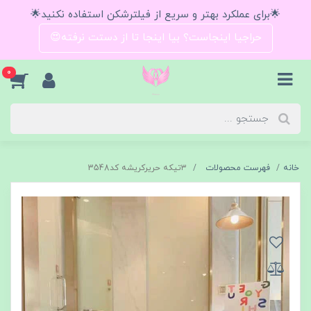
🌟برای عملکرد بهتر و سریع از فیلترشکن استفاده نکنید🌟
حراجیا اینجاست؟ بیا اینجا تا از دستت نرفته😍
0
خانه
فهرست محصولات
۳تیکه حریرکریشه کد3548