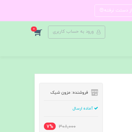
 از دستت نرفته😍
0
ورود به حساب کاربری
فروشنده: مزون شیک
آماده ارسال
7%
308,000