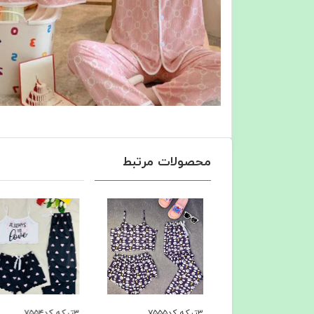
محصولات مرتبط
۳تیکه کد۷۵۵۴
۳تیکه کد۷۵۵۳