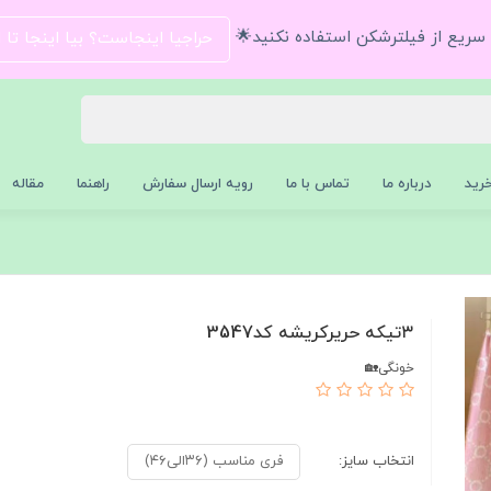
و سریع از فیلترشکن استفاده نکنید🌟
حراجیا اینجاست؟ بیا اینجا تا
رید
درباره ما
تماس با ما
رویه ارسال سفارش
راهنما
مقاله
۳تیکه حریرکریشه کد3547
خونگی🏡
انتخاب سایز:
فری مناسب (۳۶الی۴۶)