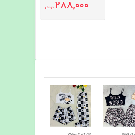
288,000
تومان
۳تیکه کد۷۵۴۹
۳تیکه کد۷۵۴۸