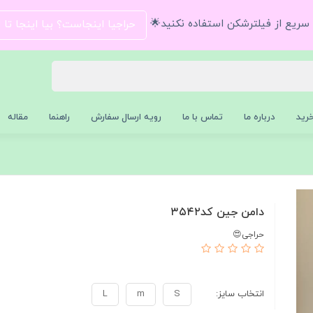
و سریع از فیلترشکن استفاده نکنید🌟
حراجیا اینجاست؟ بیا اینجا تا
رید
درباره ما
تماس با ما
رویه ارسال سفارش
راهنما
مقاله
دامن جین کد۳۵۴۲
حراجی😍
انتخاب سایز:
S
m
L