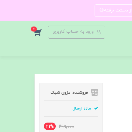
 از دستت نرفته😍
0
ورود به حساب کاربری
فروشنده: مزون شیک
آماده ارسال
21%
299,000