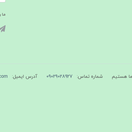
ما ر
شماره تماس:
09029028927
آدرس ایمیل:
com