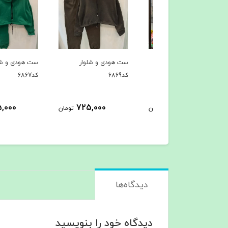
ی کد6914
ست هودی و شلوار
ست هودی و شلوار
کد6869
کد6867
725,000
725,000
399,000
تومان
تومان
ت
دیدگاه‌ها
دیدگاه خود را بنویسید