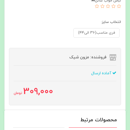
لباس خواب ساتن🛌
انتخاب سایز:
فری مناسب(۳۶ الی۴۴)
فروشنده: مزون شیک
آماده ارسال
309,000
تومان
محصولات مرتبط