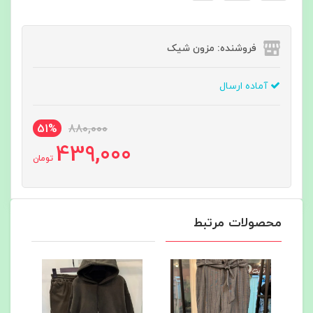
فروشنده: مزون شیک
آماده ارسال
51%
880,000
439,000
تومان
محصولات مرتبط