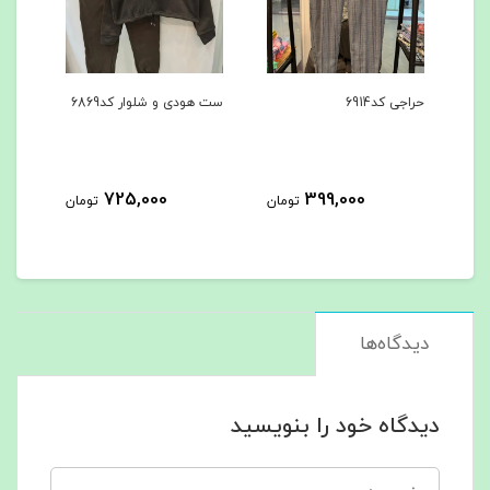
حراجی کد6914
ست هودی و شلوار کد6869
ست ه
725,000
399,000
مان
تومان
تومان
دیدگاه‌ها
دیدگاه خود را بنویسید