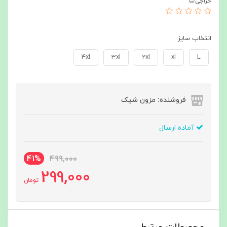
حراجی😍
انتخاب سایز:
4xl
3xl
2xl
xl
L
فروشنده: مزون شیک
آماده ارسال
41%
499,000
299,000
تومان