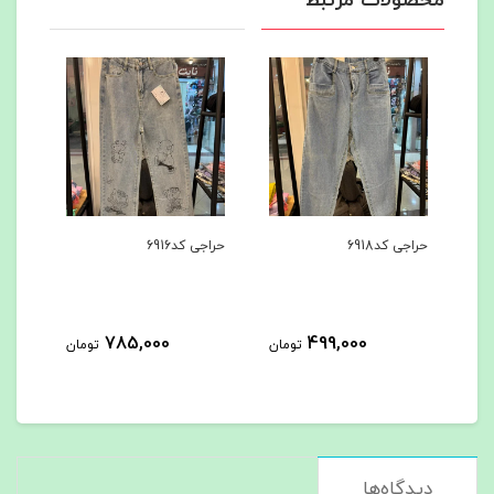
محصولات مرتبط
حراجی کد6918
حراجی کد6916
حراجی
785,000
499,000
مان
تومان
تومان
دیدگاه‌ها