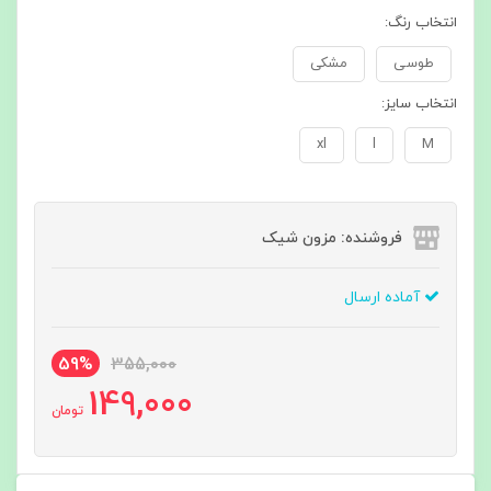
انتخاب رنگ:
طوسی
مشکی
انتخاب سایز:
xl
l
M
فروشنده: مزون شیک
آماده ارسال
59%
355,000
149,000
تومان