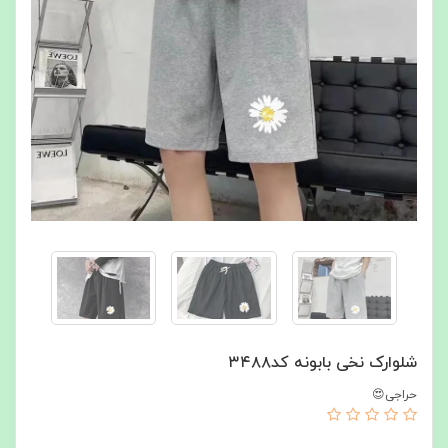
شلوارک نخی بابونه کد۳۴۸۸
حراجی😍