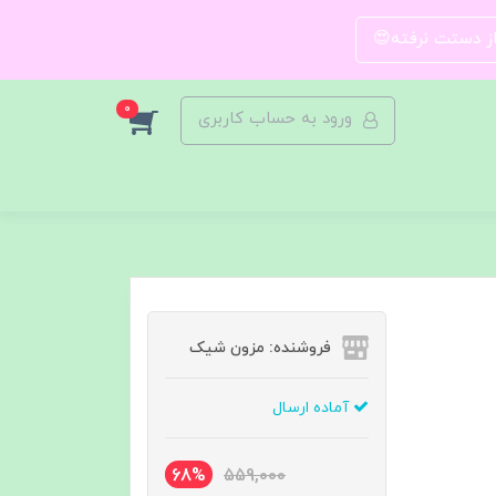
 از دستت نرفته😍
0
ورود به حساب کاربری
فروشنده: مزون شیک
آماده ارسال
68%
559,000