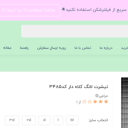
و سریع از فیلترشکن استفاده نکنید🌟
حراجیا اینجاست؟ بیا اینجا تا
رید
درباره ما
تماس با ما
رویه ارسال سفارش
راهنما
مقاله
تیشرت لانگ کلاه دار کد۳۴۸۵
حراجی😍
از 1
انتخاب سایز:
M
l
xl
2xl
3xl