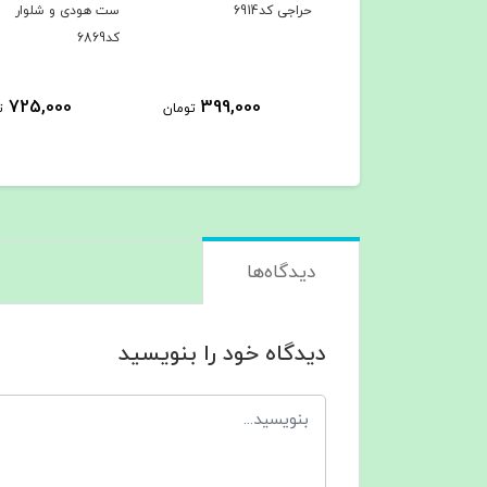
حراجی کد6914
ست هودی و شلوار
ست هودی و شلوا
کد6869
کد6867
25,000
725,000
399,000
تومان
تومان
دیدگاه‌ها
دیدگاه خود را بنویسید