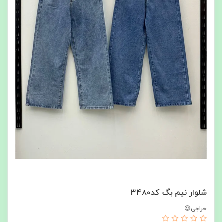
شلوار نیم بگ کد۳۴۸۰
حراجی😍