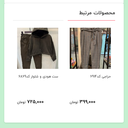
محصولات مرتبط
ست هودی و شلوار کد6869
ست هودی و شلوار کد6867
725,000
725,000
تومان
تومان
تومان