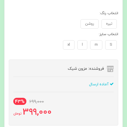
انتخاب رنگ:
تیره
روشن
انتخاب سایز:
xl
l
m
S
فروشنده: مزون شیک
آماده ارسال
43%
699,000
399,000
تومان