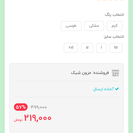
انتخاب رنگ:
کرم
مشکی
طوسی
انتخاب سایز:
2xl
xl
l
M
فروشنده: مزون شیک
آماده ارسال
57%
499,000
219,000
تومان