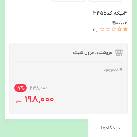
۳تیکه کد۳۴۵۵
3 تیکه🥰
از 2
فروشنده: مزون شیک
ناموجود
17%
238,000
198,000
تومان
دیدگاه‌ها