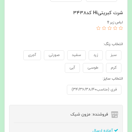
شرت کبریتیHi کد۳۴۳۸
لباس زیر👙
انتخاب رنگ:
سبز
زرد
سفید
صورتی
آجری
کرم
طوسی
آبی
انتخاب سایز:
فری (مناسب۳۴/۳۶/۳۸/۴۰)
فروشنده: مزون شیک
آماده ارسال