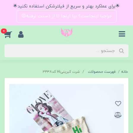
🌟برای عملکرد بهتر و سریع از فیلترشکن استفاده نکنید🌟
حراجیا اینجاست؟ بیا اینجا تا از دستت نرفته😍
0
خانه
فهرست محصولات
شرت کبریتیHi کد۳۴۳۸