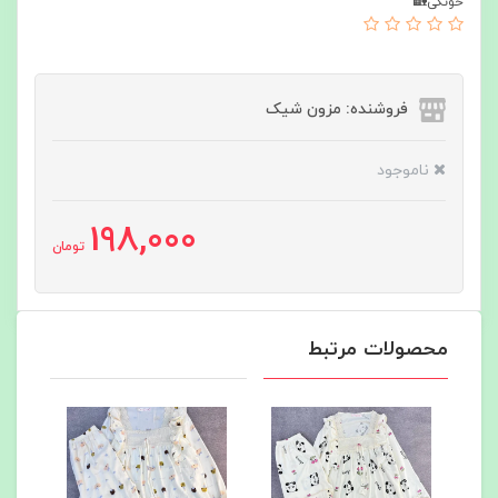
خونگی🏡
فروشنده: مزون شیک
ناموجود
198,000
تومان
محصولات مرتبط