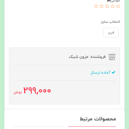
خونگی🏡
انتخاب سایز:
فری
فروشنده: مزون شیک
آماده ارسال
299,000
تومان
محصولات مرتبط