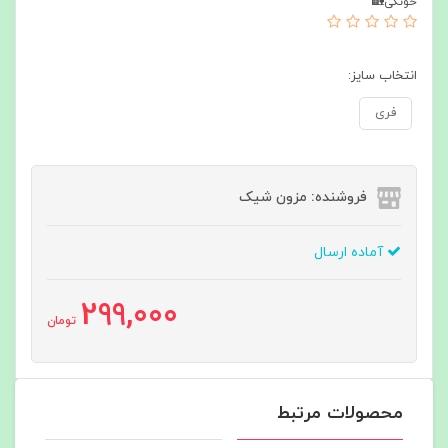
خونگی🏡
انتخاب سایز:
فری
فروشنده: مزون شیک
آماده ارسال
299,000
تومان
محصولات مرتبط