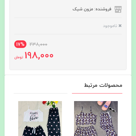
فروشنده: مزون شیک
ناموجود
17%
238,000
198,000
تومان
محصولات مرتبط