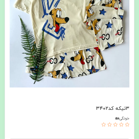
۳تیکه کد۳۴۰۲
خونگی🏡