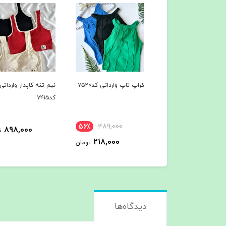
رت اولد مانی کد۷۶۹۷
کراپ تاپ وارداتی کد۷۵۲۰
نیم تنه کاپدار وارداتی
کد۷۴۱۵
56٪
489,000
898,000
798,000
تومان
ت
218,000
تومان
دیدگاه‌ها