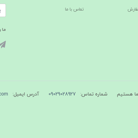
فارش
تماس با ما
ما ر
شماره تماس:
09029028927
آدرس ایمیل:
com