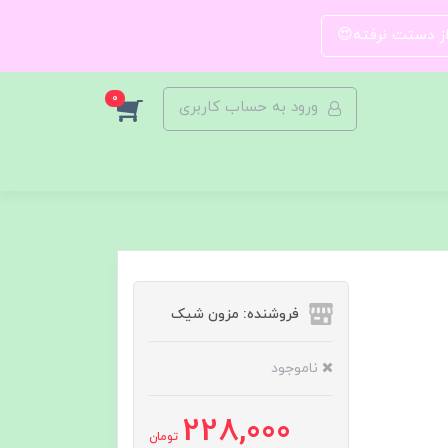
 از دستت نرفته😍
0
ورود به حساب کاربری
فروشنده: مزون شیک
ناموجود
228,000
تومان