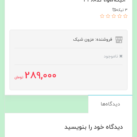
۳تیکهtiger کد۳۳۸۰
3 تیکه🥰
فروشنده: مزون شیک
ناموجود
289,000
تومان
دیدگاه‌ها
دیدگاه خود را بنویسید