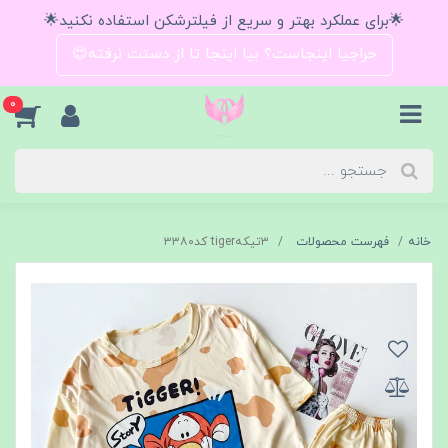
🌟برای عملکرد بهتر و سریع از فیلترشکن استفاده نکنید🌟
حراجیا اینجاست؟ بیا اینجا تا از دستت نرفته😍
0
خانه
فهرست محصولات
۳تیکهtiger کد۳۳۸۰