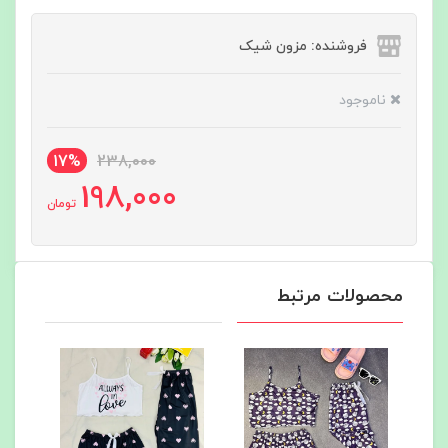
فروشنده: مزون شیک
ناموجود
17%
238,000
198,000
تومان
محصولات مرتبط