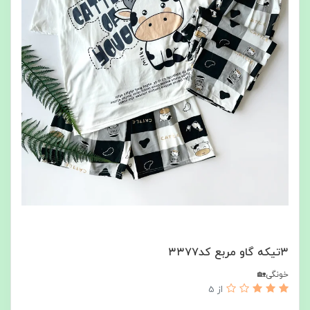
۳تیکه گاو مربع کد۳۳۷۷
خونگی🏡
از 5