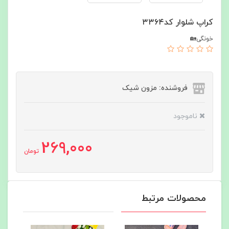
کراپ شلوار کد۳۳۶۴
خونگی🏡
فروشنده: مزون شیک
ناموجود
269,000
تومان
محصولات مرتبط