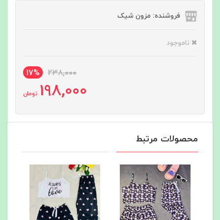
فروشنده: مزون شیک
ناموجود
17%
238,000
198,000
تومان
محصولات مرتبط