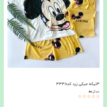
۳تیکه میکی زرد کد۳۳۳۸
خونگی🏡