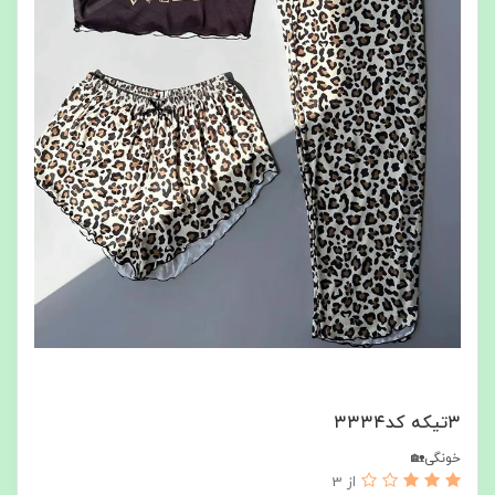
۳تیکه کد۳۳۳۴
خونگی🏡
از 3