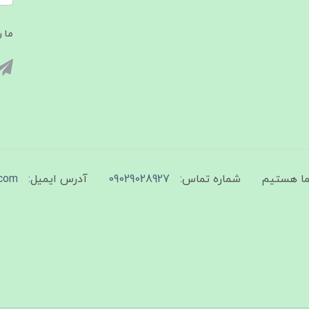
ما ر
شماره تماس:
09029028927
آدرس ایمیل:
com