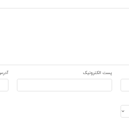
پست الکترونیک
آدرس