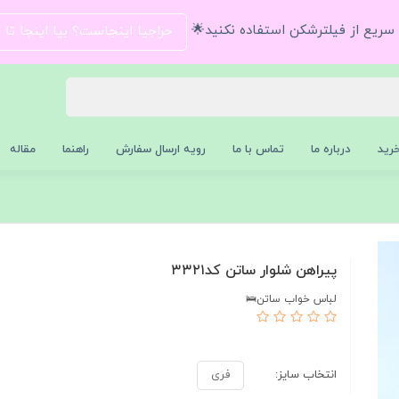
و سریع از فیلترشکن استفاده نکنید🌟
حراجیا اینجاست؟ بیا اینجا تا
رید
درباره ما
تماس با ما
رویه ارسال سفارش
راهنما
مقاله
پیراهن شلوار ساتن کد۳۳۲۱
لباس خواب ساتن🛌
انتخاب سایز:
فری