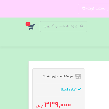
 از دستت نرفته😍
0
ورود به حساب کاربری
فروشنده: مزون شیک
آماده ارسال
339,000
تومان