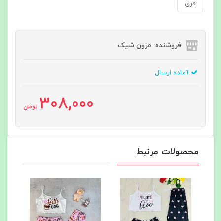
فری
فروشنده: مزون شیک
آماده ارسال
308,000
تومان
محصولات مرتبط