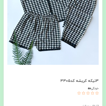
۳تیکه کریشه کد۳۳۰۵
خونگی🏡
انتخاب سایز: