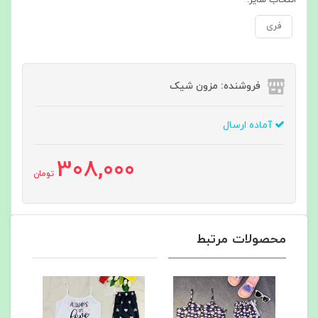
فری
فروشنده: مزون شیک
آماده ارسال
308,000
تومان
محصولات مرتبط