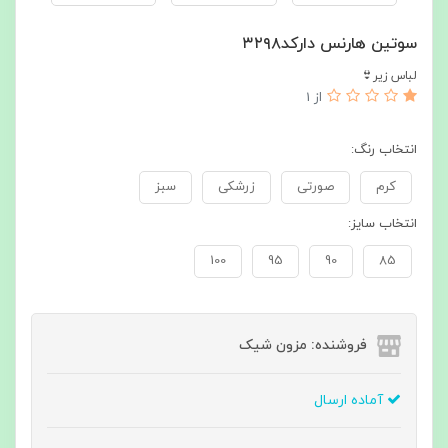
سوتین هارنس دارکد۳۲۹۸
لباس زیر👙
از 1
انتخاب رنگ:
کرم
صورتی
زرشکی
سبز
انتخاب سایز:
100
95
90
85
فروشنده: مزون شیک
آماده ارسال