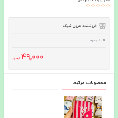
جاکارتی و کیف پول💵💰
فروشنده: مزون شیک
ناموجود
49,000
تومان
محصولات مرتبط