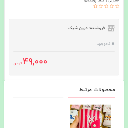
جاکارتی و کیف پول💵💰
فروشنده: مزون شیک
ناموجود
49,000
تومان
محصولات مرتبط