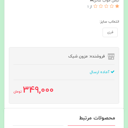
لباس خواب ساتن🛌
از 1
انتخاب سایز:
فری
فروشنده: مزون شیک
آماده ارسال
349,000
تومان
محصولات مرتبط