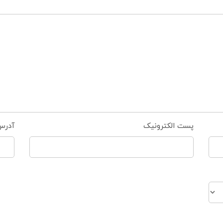
پست الکترونیک
آدرس