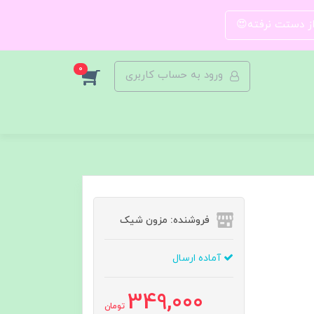
 از دستت نرفته😍
0
ورود به حساب کاربری
فروشنده: مزون شیک
آماده ارسال
349,000
تومان