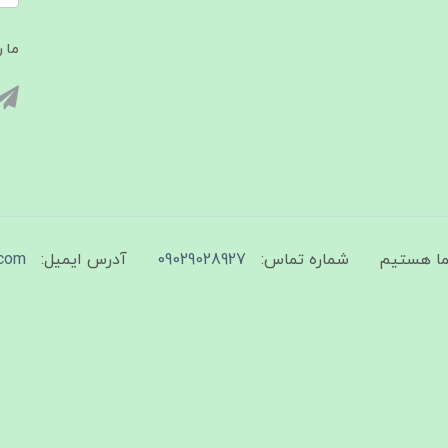
ما ر
شماره تماس:
09029028927
آدرس ایمیل:
com