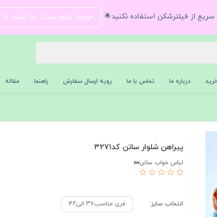
و سریع از فیلترشکن استفاده نکنید🌟
حراجیا اینجاست؟ بیا اینجا تا
رید
درباره ما
تماس با ما
رویه ارسال سفارش
راهنما
مقاله
پیراهن شلوار ساتن کد۳۲۷۱
لباس خواب ساتن🛌
انتخاب سایز:
فری مناسب۳۶ الی۴۲