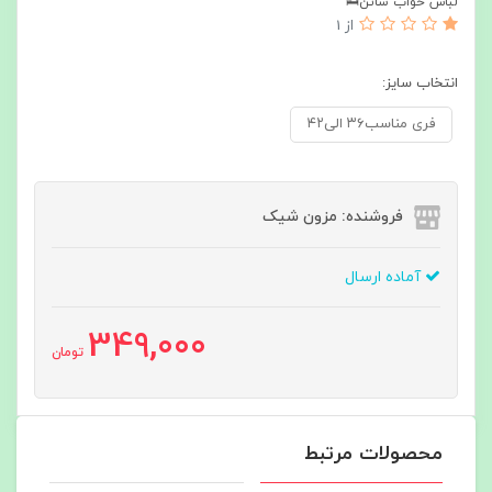
لباس خواب ساتن🛌
از 1
انتخاب سایز:
فری مناسب۳۶ الی۴۲
فروشنده: مزون شیک
آماده ارسال
349,000
تومان
محصولات مرتبط