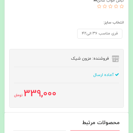
لباس خواب ساتن🛌
انتخاب سایز:
فری مناسب ۳۶ الی۴۲
فروشنده: مزون شیک
آماده ارسال
339,000
تومان
محصولات مرتبط