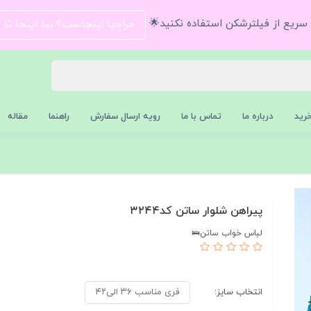
و سریع از فیلترشکن استفاده نکنید🌟
حراجیا اینجاست؟ بیا اینجا تا
رید
درباره ما
تماس با ما
رویه ارسال سفارش
راهنما
مقاله
پیراهن شلوار ساتن کد۳۲۴۴
لباس خواب ساتن🛌
انتخاب سایز:
فری مناسب ۳۶ الی۴۲