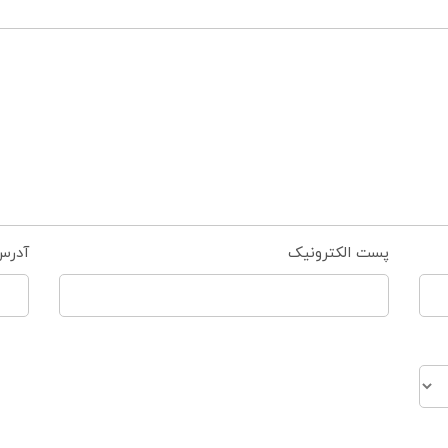
پست الکترونیک
آدرس