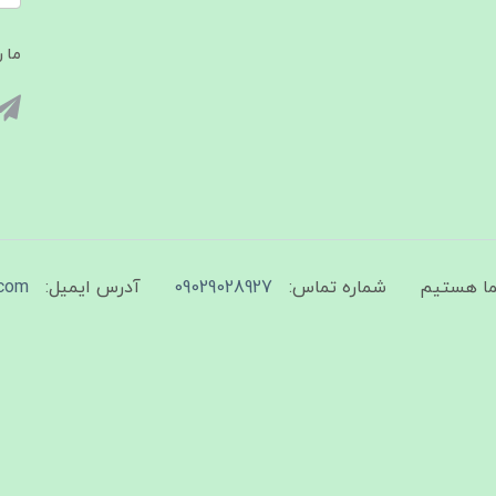
ما ر
شماره تماس:
09029028927
آدرس ایمیل:
com