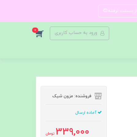
 از دستت نرفته😍
0
ورود به حساب کاربری
فروشنده: مزون شیک
آماده ارسال
339,000
تومان