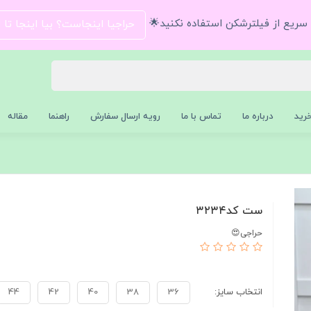
و سریع از فیلترشکن استفاده نکنید🌟
حراجیا اینجاست؟ بیا اینجا تا
رید
درباره ما
تماس با ما
رویه ارسال سفارش
راهنما
مقاله
ست کد۳۲۳۴
حراجی😍
انتخاب سایز:
36
38
40
42
44