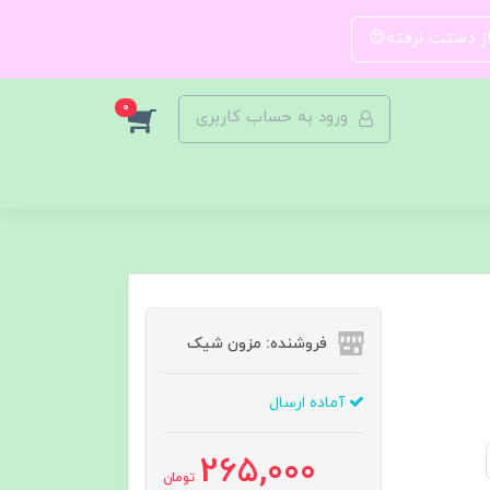
 از دستت نرفته😍
0
ورود به حساب کاربری
فروشنده: مزون شیک
آماده ارسال
265,000
تومان