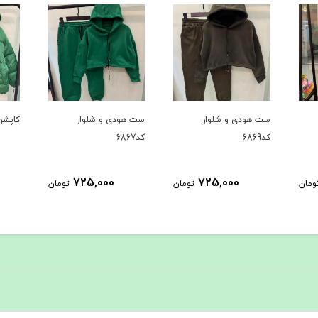
ست هودی و شلوار
ست هودی و شلوار
کاپشن ک
کد6869
کد6867
725,000
725,000
ومان
تومان
تومان