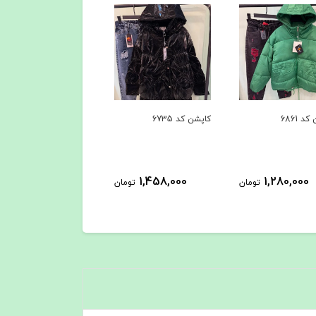
د 6861
کاپشن کد 6735
بافت کد 6609
525,000
1,458,000
1,280,000
تومان
تومان
توم