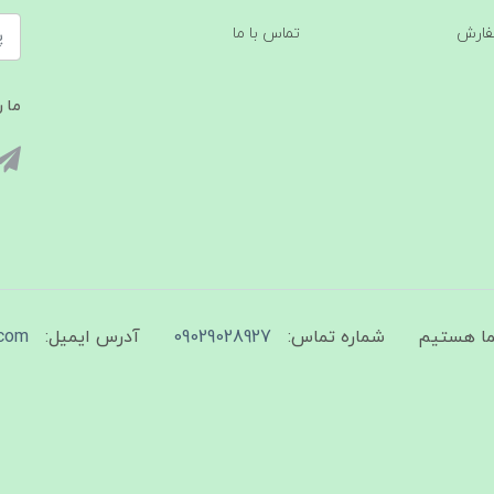
فارش
تماس با ما
ما ر
شماره تماس:
09029028927
آدرس ایمیل:
com