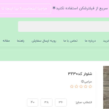
و سریع از فیلترشکن استفاده نکنید🌟
حراجیا اینجاست؟ بیا اینجا تا
رید
درباره ما
تماس با ما
رویه ارسال سفارش
راهنما
مقاله
شلوار کد3230
حراجی😍
انتخاب سایز:
36
38
40