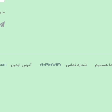
ما ر
شماره تماس:
09029028927
آدرس ایمیل:
com