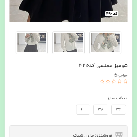
شومیز مجلسی کد۳۲۱۶
حراجی😍
انتخاب سایز:
40
38
36
فروشنده: مزون شیک