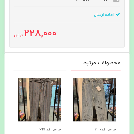
آماده ارسال
228,000
تومان
محصولات مرتبط
حراجی کد6916
حراجی کد6914
ست ه