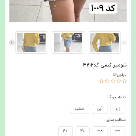
شومیز کنفی کد۳۲۱۲
حراجی😍
انتخاب رنگ:
زرد
آبی
سفید
انتخاب سایز:
42
40
38
36