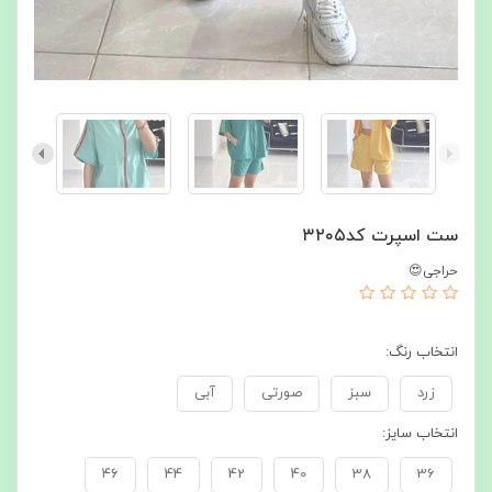
ست اسپرت کد۳۲۰۵
حراجی😍
انتخاب رنگ:
زرد
سبز
صورتی
آبی
انتخاب سایز:
۴۶
44
42
40
38
36