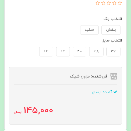
انتخاب رنگ:
بنفش
سفید
انتخاب سایز:
44
42
40
38
36
فروشنده: مزون شیک
آماده ارسال
145,000
تومان