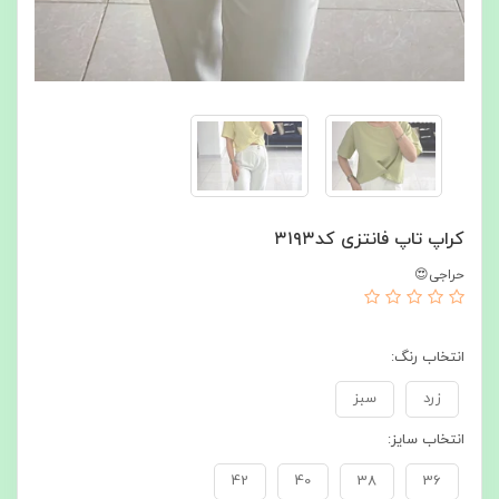
کراپ تاپ فانتزی کد۳۱۹۳
حراجی😍
انتخاب رنگ:
زرد
سبز
انتخاب سایز:
42
40
38
36