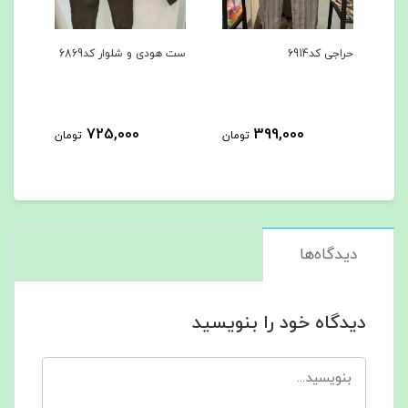
ست هودی و شلوار کد6869
ست هودی و شلوار کد6867
725,000
725,000
399,000
تومان
تومان
تو
دیدگاه‌ها
دیدگاه خود را بنویسید