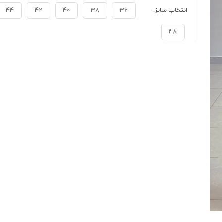
انتخاب سایز:
36
38
40
42
44
48