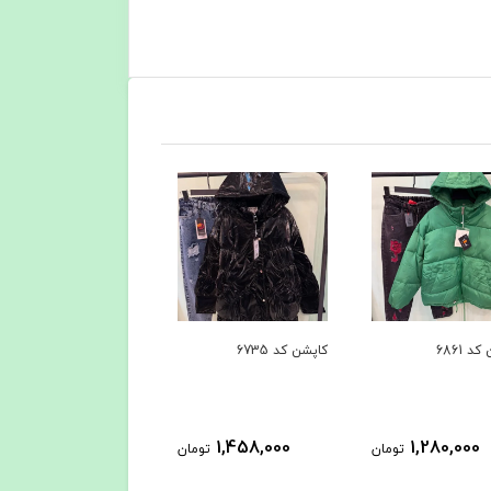
د 6861
کاپشن کد 6735
بافت کد 6609
525,000
1,458,000
1,280,000
تومان
تومان
توم