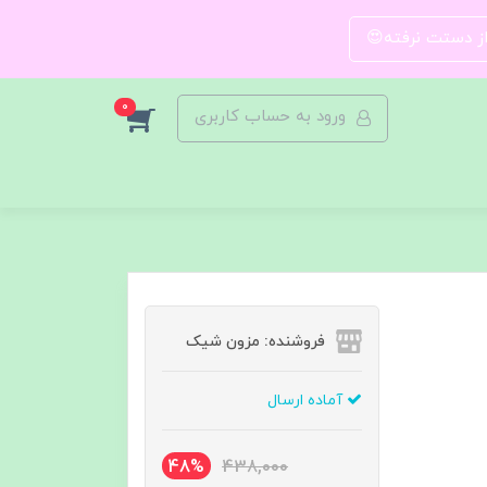
 از دستت نرفته😍
0
ورود به حساب کاربری
فروشنده: مزون شیک
آماده ارسال
48%
438,000