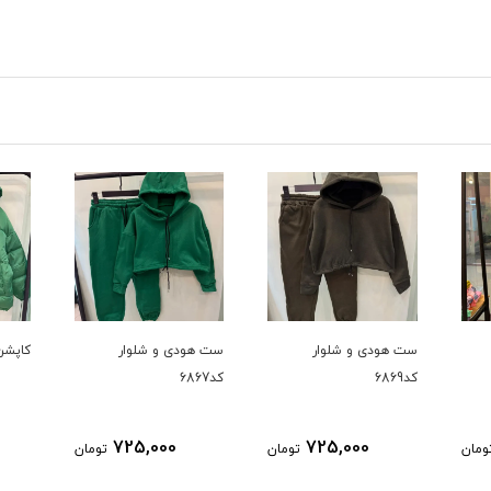
ست هودی و شلوار
ست هودی و شلوار
کاپشن ک
کد6869
کد6867
725,000
725,000
ومان
تومان
تومان