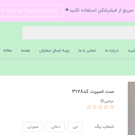
و سریع از فیلترشکن استفاده نکنید🌟
حراجیا اینجاست؟ بیا اینجا تا
رید
درباره ما
تماس با ما
رویه ارسال سفارش
راهنما
مقاله
ست اسپرت کد۳۱۷8
حراجی😍
انتخاب رنگ:
ابی
ذغالی
صورتی