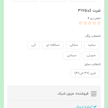
شرت کد۳۱۷۵
لباس زیر👙
انتخاب رنگ:
سفید
مشکی
نسکافه ای
آبی
صورتی
سرخابی
انتخاب سایز:
فری (۳۶ الی۴۲)
فروشنده: مزون شیک
آماده ارسال