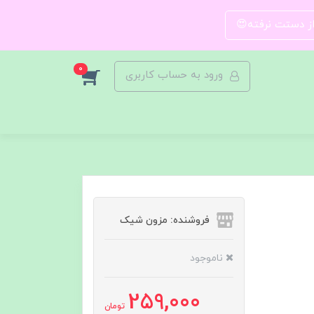
 از دستت نرفته😍
0
ورود به حساب کاربری
فروشنده: مزون شیک
ناموجود
259,000
تومان