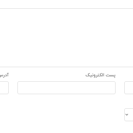
پست الکترونیک
آدرس