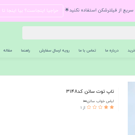
و سریع از فیلترشکن استفاده نکنید🌟
حراجیا اینجاست؟ بیا اینجا تا
رید
درباره ما
تماس با ما
رویه ارسال سفارش
راهنما
مقاله
تاپ توت ساتن کد۳۱۴8
لباس خواب ساتن🛌
از 1