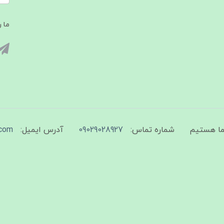
ما ر
شماره تماس:
09029028927
آدرس ایمیل:
com